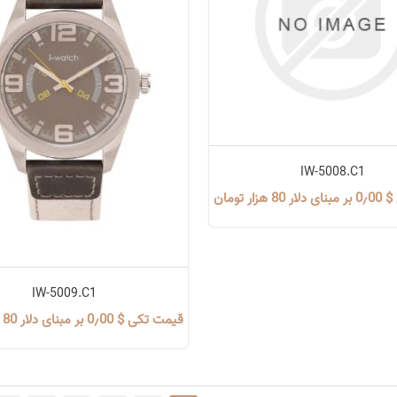
IW-5008.C1
زار تومان
IW-5009.C1
قیمت تکی $ 0٫00 بر مبنای دلار 80 هزار تومان