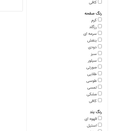
کافی
رنگ صفحه
کرم
رزگلد
سرمه ای
بنفش
دودی
سبز
سیلور
صورتی
طلایی
طوسی
لمسی
مشکی
کافی
رنگ بند
قهوه ای
استیل