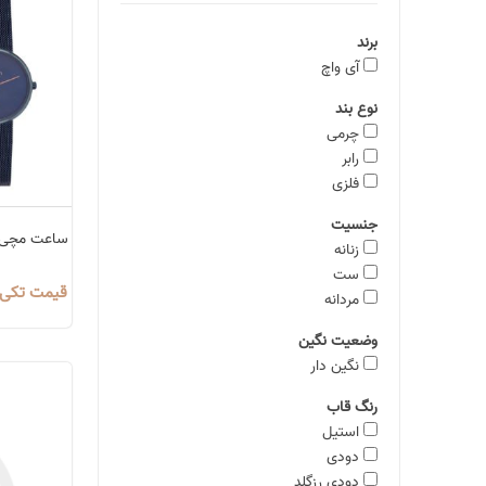
برند
آی واچ
نوع بند
چرمی
رابر
فلزی
جنسیت
ساعت مچی آ
زنانه
ب
ست
قیمت تکی $ 0٫00 بر مبنای دلار 80 ه
مردانه
وضعیت نگین
نگین دار
رنگ قاب
استیل
دودی
دودی رزگلد