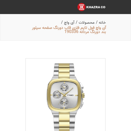
خانه
/
محصولات
/
آی واچ
/
آی واچ فول تایم فلزی قاب دورنگ صفحه سیلور
بند دورنگ مردانه 190336