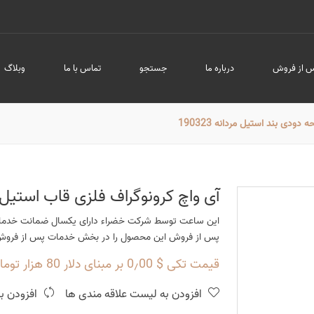
 از فروش
درباره ما
جستجو
تماس با ما
وبلاگ
دی بند استیل مردانه 190323
آی واچ کرونوگراف فلزی قاب استیل صفح
این ساعت توسط شرکت خضراء دارای یکسال ضمانت خدمات
پس از فروش این محصول را در بخش خدمات پس از فروش م
قیمت تکی $ 0٫00 بر مبنای دلار 80 هزار تومان
افزودن به لیست علاقه مندی ها
افزودن ب