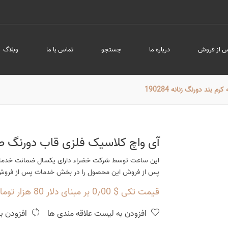
 از فروش
درباره ما
جستجو
تماس با ما
وبلاگ
ند دورنگ زنانه 190284
آی واچ کلاسیک فلزی قاب دورنگ صفحه ک
این ساعت توسط شرکت خضراء دارای یکسال ضمانت خدمات
پس از فروش این محصول را در بخش خدمات پس از فروش م
قیمت تکی $ 0٫00 بر مبنای دلار 80 هزار تومان
افزودن به لیست علاقه مندی ها
افزودن ب